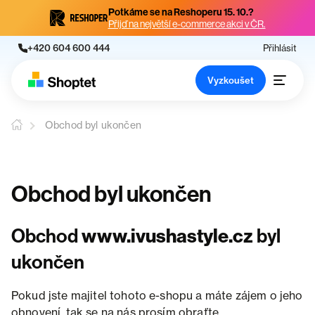
Potkáme se na Reshoperu 15. 10.?
Přijď na největší e-commerce akci v ČR.
+420 604 600 444
Přihlásit
Vyzkoušet
Obchod byl ukončen
Obchod byl ukončen
Obchod
www.ivushastyle.cz
byl
ukončen
Pokud jste majitel tohoto e-shopu a máte zájem o jeho
obnovení, tak se na nás prosím obraťte.