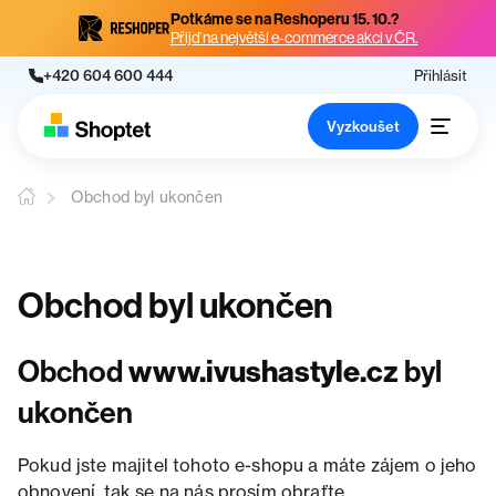
Potkáme se na Reshoperu 15. 10.?
Přijď na největší e-commerce akci v ČR.
+420 604 600 444
Přihlásit
Vyzkoušet
Obchod byl ukončen
Obchod byl ukončen
Obchod
www.ivushastyle.cz
byl
ukončen
Pokud jste majitel tohoto e-shopu a máte zájem o jeho
obnovení, tak se na nás prosím obraťte.