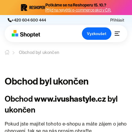
Potkáme se na Reshoperu 15. 10.?
Přijď na největší e-commerce akci v ČR.
+420 604 600 444
Přihlásit
Vyzkoušet
Obchod byl ukončen
Obchod byl ukončen
Obchod
www.ivushastyle.cz
byl
ukončen
Pokud jste majitel tohoto e-shopu a máte zájem o jeho
obnovení, tak se na nás prosím obraťte.