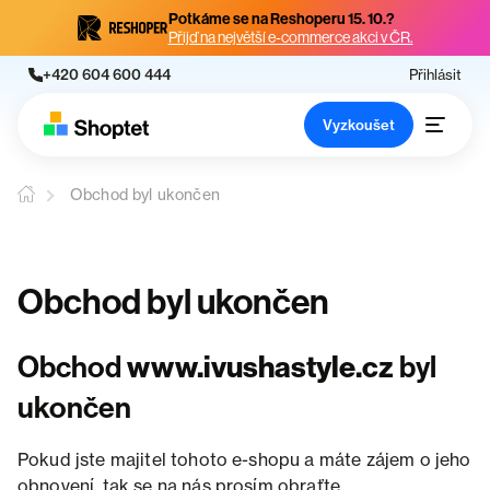
Potkáme se na Reshoperu 15. 10.?
Přijď na největší e-commerce akci v ČR.
+420 604 600 444
Přihlásit
Vyzkoušet
Obchod byl ukončen
Obchod byl ukončen
Obchod
www.ivushastyle.cz
byl
ukončen
Pokud jste majitel tohoto e-shopu a máte zájem o jeho
obnovení, tak se na nás prosím obraťte.