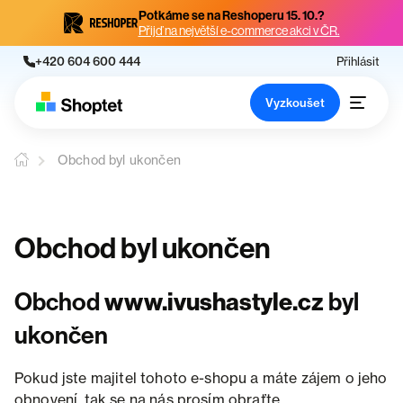
Potkáme se na Reshoperu 15. 10.?
Přijď na největší e-commerce akci v ČR.
+420 604 600 444
Přihlásit
Vyzkoušet
Obchod byl ukončen
Obchod byl ukončen
Obchod
www.ivushastyle.cz
byl
ukončen
Pokud jste majitel tohoto e-shopu a máte zájem o jeho
obnovení, tak se na nás prosím obraťte.