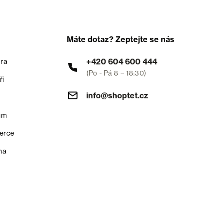
Máte dotaz? Zeptejte se nás
+420 604 600 444
ra
(Po - Pá 8 – 18:30)
ři
info@shoptet.cz
um
erce
na