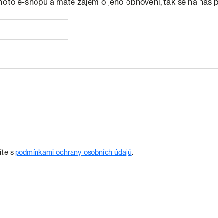
ohoto e-shopu a máte zájem o jeho obnovení, tak se na nás 
íte s
podmínkami ochrany osobních údajů
.