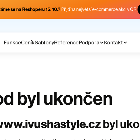
áme se na Reshoperu 15. 10.?
Přijď na největší e-commerce akci v ČR.
Funkce
Ceník
Šablony
Reference
Podpora
Kontakt
d byl ukončen
ww.ivushastyle.cz
byl uk