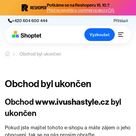
Potkáme se na Reshoperu 15. 10.?
Přijď na největší e-commerce akci v ČR.
+420 604 600 444
Přihlásit
Vyzkoušet
Obchod byl ukončen
Obchod byl ukončen
Obchod
www.ivushastyle.cz
byl
ukončen
Pokud jste majitel tohoto e-shopu a máte zájem o jeho
obnovení, tak se na nás prosím obraťte.