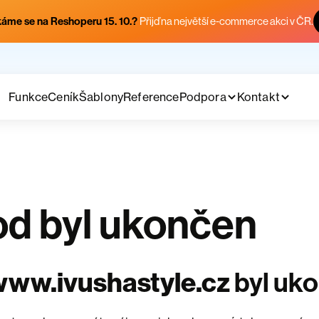
áme se na Reshoperu 15. 10.?
Přijď na největší e-commerce akci v ČR.
Funkce
Ceník
Šablony
Reference
Podpora
Kontakt
d byl ukončen
ww.ivushastyle.cz
byl uk