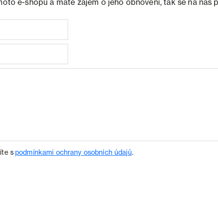
ohoto e-shopu a máte zájem o jeho obnovení, tak se na nás 
íte s
podmínkami ochrany osobních údajů
.