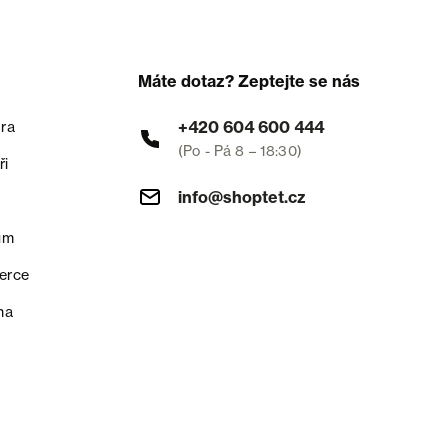
Máte dotaz? Zeptejte se nás
+420 604 600 444
ra
(Po - Pá 8 – 18:30)
ři
info@shoptet.cz
um
erce
na