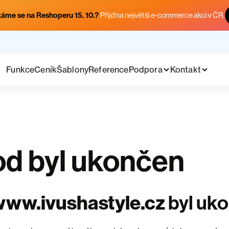
áme se na Reshoperu 15. 10.?
Přijď na největší e-commerce akci v ČR.
Funkce
Ceník
Šablony
Reference
Podpora
Kontakt
d byl ukončen
ww.ivushastyle.cz
byl uk