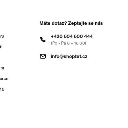
Máte dotaz? Zeptejte se nás
+420 604 600 444
ra
(Po - Pá 8 – 18:30)
ři
info@shoptet.cz
um
erce
na