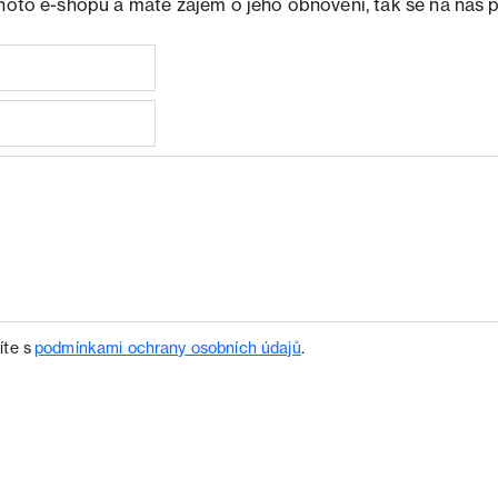
ohoto e-shopu a máte zájem o jeho obnovení, tak se na nás 
íte s
podmínkami ochrany osobních údajů
.