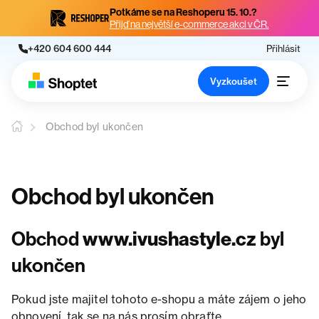
Potkáme se na Reshoperu 15. 10.?
Přijď na největší e-commerce akci v ČR.
+420 604 600 444
Přihlásit
Vyzkoušet
Obchod byl ukončen
Obchod byl ukončen
Obchod
www.ivushastyle.cz
byl
ukončen
Pokud jste majitel tohoto e-shopu a máte zájem o jeho
obnovení, tak se na nás prosím obraťte.