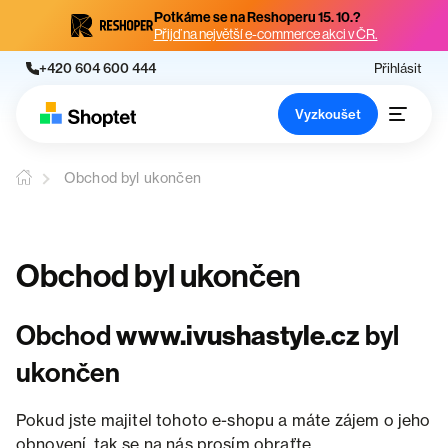
Potkáme se na Reshoperu 15. 10.?
Přijď na největší e-commerce akci v ČR.
+420 604 600 444
Přihlásit
Vyzkoušet
Obchod byl ukončen
Obchod byl ukončen
Obchod
www.ivushastyle.cz
byl
ukončen
Pokud jste majitel tohoto e-shopu a máte zájem o jeho
obnovení, tak se na nás prosím obraťte.